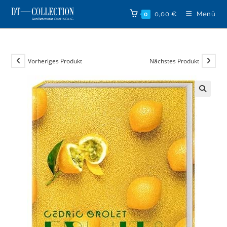
Zum
0,00
€
Menü
0
Inhalt
springen
Vorheriges Produkt
Nächstes Produkt
🔍