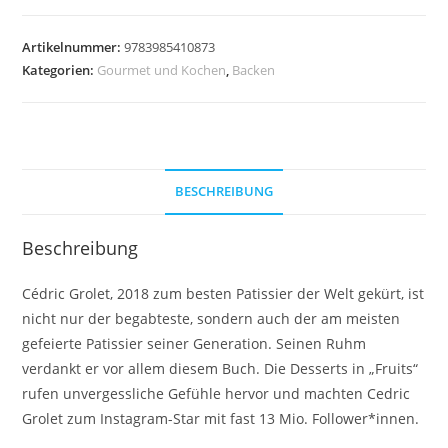
Patisserie
Menge
Artikelnummer:
9783985410873
Kategorien:
Gourmet und Kochen
,
Backen
BESCHREIBUNG
Beschreibung
Cédric Grolet, 2018 zum besten Patissier der Welt gekürt, ist
nicht nur der begabteste, sondern auch der am meisten
gefeierte Patissier seiner Generation. Seinen Ruhm
verdankt er vor allem diesem Buch. Die Desserts in „Fruits“
rufen unvergessliche Gefühle hervor und machten Cedric
Grolet zum Instagram-Star mit fast 13 Mio. Follower*innen.