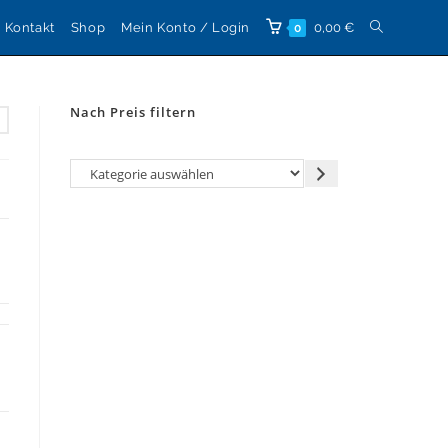
Website-
Kontakt
Shop
Mein Konto / Login
0,00
€
0
Suche
Nach Preis filtern
umschalten
Kategorie
auswählen