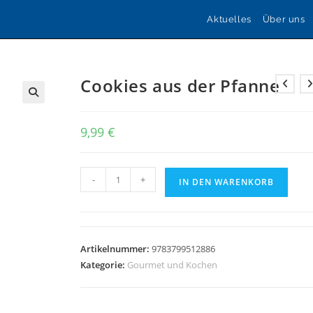
Aktuelles
Über uns
Cookies aus der Pfanne
🔍
9,99
€
Cookies
-
+
IN DEN WARENKORB
aus
der
Pfanne
Menge
Artikelnummer:
9783799512886
Kategorie:
Gourmet und Kochen