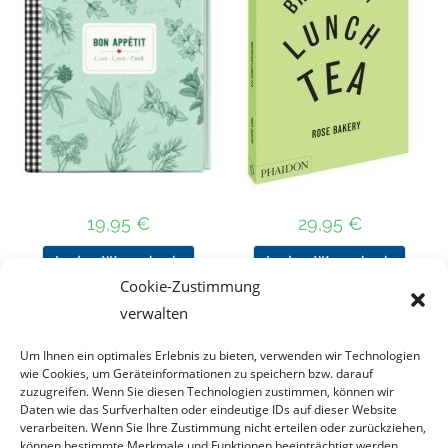
19,95
€
29,95
€
In den Warenkorb
In den Warenkorb
Cookie-Zustimmung
verwalten
Um Ihnen ein optimales Erlebnis zu bieten, verwenden wir Technologien
Nach Preis filtern
wie Cookies, um Geräteinformationen zu speichern bzw. darauf
zuzugreifen. Wenn Sie diesen Technologien zustimmen, können wir
Daten wie das Surfverhalten oder eindeutige IDs auf dieser Website
Kategorie
verarbeiten. Wenn Sie Ihre Zustimmung nicht erteilen oder zurückziehen,
auswählen
können bestimmte Merkmale und Funktionen beeinträchtigt werden.