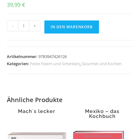
39,99
€
Das
-
+
IN DEN WARENKORB
jüdische
Kochbuch
Menge
Artikelnummer:
9783947426126
Kategorien:
Feste Feiern und Schenken
,
Gourmet und Kochen
Ähnliche Produkte
Mach´s lecker
Mexiko – das
Kochbuch