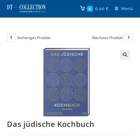
Zum
0,00
€
Menü
0
Inhalt
springen
Vorheriges Produkt
Nächstes Produkt
🔍
Das jüdische Kochbuch