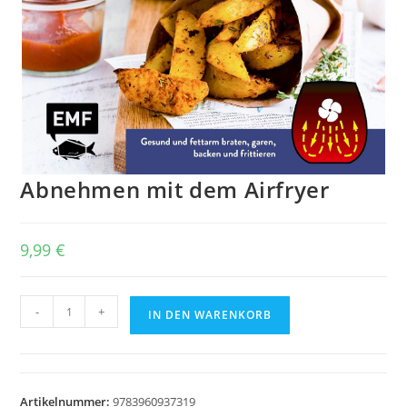
Abnehmen mit dem Airfryer
9,99
€
Abnehmen
-
+
IN DEN WARENKORB
mit
dem
Airfryer
Menge
Artikelnummer:
9783960937319