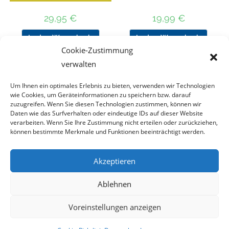
29,95
€
19,99
€
In den Warenkorb
In den Warenkorb
Cookie-Zustimmung
verwalten
Um Ihnen ein optimales Erlebnis zu bieten, verwenden wir Technologien
Nach Preis filtern
wie Cookies, um Geräteinformationen zu speichern bzw. darauf
zuzugreifen. Wenn Sie diesen Technologien zustimmen, können wir
Daten wie das Surfverhalten oder eindeutige IDs auf dieser Website
Kategorie
verarbeiten. Wenn Sie Ihre Zustimmung nicht erteilen oder zurückziehen,
auswählen
können bestimmte Merkmale und Funktionen beeinträchtigt werden.
Akzeptieren
Impressum
Datenschutz
Haftungsausschluss
Ablehnen
Cookie-Richtlinie (EU)
Voreinstellungen anzeigen
Copyright 2023 - DT COLLECTION