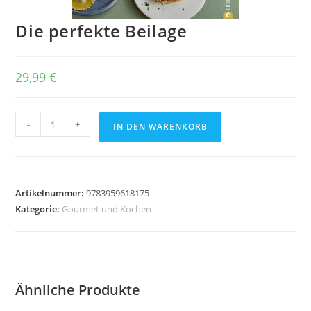
Die perfekte Beilage
29,99
€
Die
-
+
IN DEN WARENKORB
perfekte
Beilage
Menge
Artikelnummer:
9783959618175
Kategorie:
Gourmet und Kochen
Ähnliche Produkte