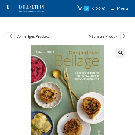
Zum
0,00
€
Menü
0
Inhalt
springen
Vorheriges Produkt
Nächstes Produkt
🔍