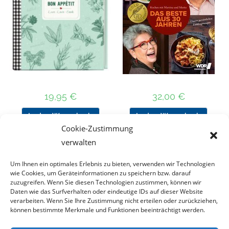
19,95
€
32,00
€
In den Warenkorb
In den Warenkorb
Cookie-Zustimmung
verwalten
Um Ihnen ein optimales Erlebnis zu bieten, verwenden wir Technologien
Nach Preis filtern
wie Cookies, um Geräteinformationen zu speichern bzw. darauf
zuzugreifen. Wenn Sie diesen Technologien zustimmen, können wir
Daten wie das Surfverhalten oder eindeutige IDs auf dieser Website
Kategorie
verarbeiten. Wenn Sie Ihre Zustimmung nicht erteilen oder zurückziehen,
auswählen
können bestimmte Merkmale und Funktionen beeinträchtigt werden.