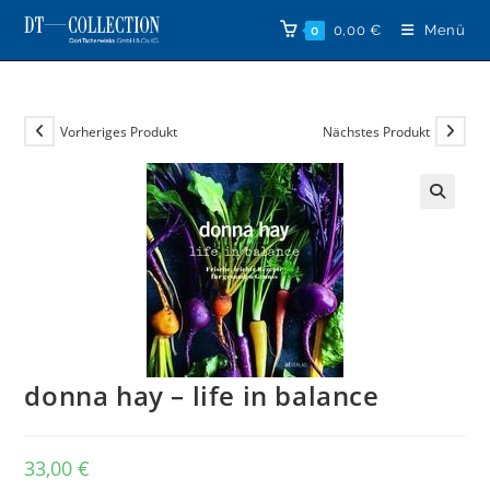
Zum
0,00
€
Menü
0
Inhalt
springen
Vorheriges Produkt
Nächstes Produkt
🔍
donna hay – life in balance
33,00
€