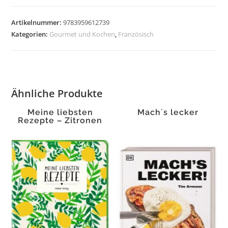
Paris
Menge
Artikelnummer:
9783959612739
Kategorien:
Gourmet und Kochen
,
Französisch
Ähnliche Produkte
Meine liebsten
Mach´s lecker
Rezepte – Zitronen