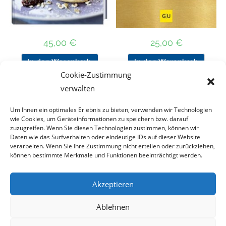
45,00
€
25,00
€
In den Warenkorb
In den Warenkorb
Cookie-Zustimmung
verwalten
Nach Preis filtern
Um Ihnen ein optimales Erlebnis zu bieten, verwenden wir Technologien
wie Cookies, um Geräteinformationen zu speichern bzw. darauf
zuzugreifen. Wenn Sie diesen Technologien zustimmen, können wir
Daten wie das Surfverhalten oder eindeutige IDs auf dieser Website
Kategorie
verarbeiten. Wenn Sie Ihre Zustimmung nicht erteilen oder zurückziehen,
auswählen
können bestimmte Merkmale und Funktionen beeinträchtigt werden.
Akzeptieren
Impressum
Datenschutz
Haftungsausschluss
Ablehnen
Cookie-Richtlinie (EU)