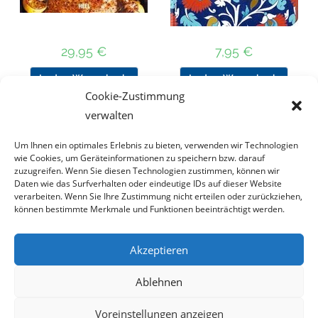
29,95
€
7,95
€
In den Warenkorb
In den Warenkorb
Cookie-Zustimmung
verwalten
Um Ihnen ein optimales Erlebnis zu bieten, verwenden wir Technologien
Nach Preis filtern
wie Cookies, um Geräteinformationen zu speichern bzw. darauf
zuzugreifen. Wenn Sie diesen Technologien zustimmen, können wir
Daten wie das Surfverhalten oder eindeutige IDs auf dieser Website
Kategorie
verarbeiten. Wenn Sie Ihre Zustimmung nicht erteilen oder zurückziehen,
auswählen
können bestimmte Merkmale und Funktionen beeinträchtigt werden.
Akzeptieren
Impressum
Datenschutz
Haftungsausschluss
Ablehnen
Cookie-Richtlinie (EU)
Voreinstellungen anzeigen
Copyright 2023 - DT COLLECTION