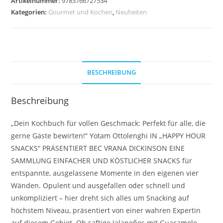
Artikelnummer:
9783766727534
Kategorien:
Gourmet und Kochen
,
Neuheiten
BESCHREIBUNG
Beschreibung
„Dein Kochbuch für vollen Geschmack: Perfekt für alle, die
gerne Gäste bewirten!“ Yotam Ottolenghi IN „HAPPY HOUR
SNACKS“ PRÄSENTIERT BEC VRANA DICKINSON EINE
SAMMLUNG EINFACHER UND KÖSTLICHER SNACKS für
entspannte, ausgelassene Momente in den eigenen vier
Wänden. Opulent und ausgefallen oder schnell und
unkompliziert – hier dreht sich alles um Snacking auf
höchstem Niveau, präsentiert von einer wahren Expertin
auf diesem Gebiet. Ob saftige Jalapeños mit Guacamole,