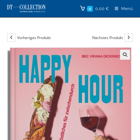
Zum
0,00
€
Menü
0
Inhalt
springen
Vorheriges Produkt
Nächstes Produkt
🔍