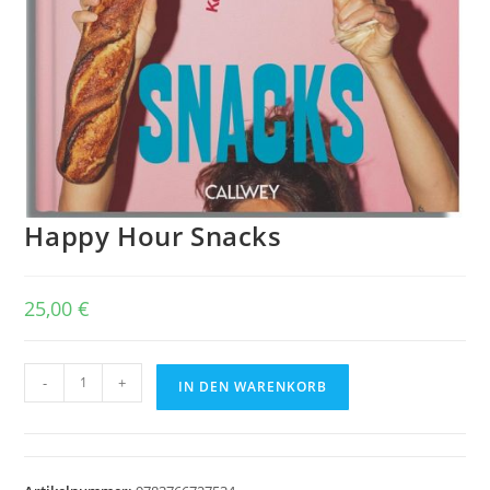
Happy Hour Snacks
25,00
€
Happy
-
+
IN DEN WARENKORB
Hour
Snacks
Menge