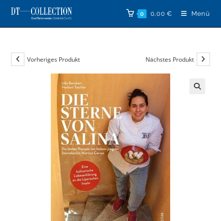
Zum
0,00
€
Menü
0
Inhalt
springen
Vorheriges Produkt
Nächstes Produkt
🔍