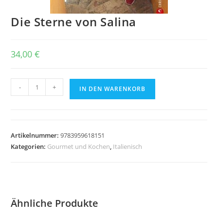
Die Sterne von Salina
34,00
€
Die
-
+
IN DEN WARENKORB
Sterne
von
Salina
Menge
Artikelnummer:
9783959618151
Kategorien:
Gourmet und Kochen
,
Italienisch
Ähnliche Produkte