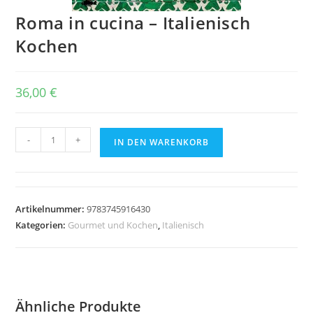
Roma in cucina – Italienisch
Kochen
36,00
€
Roma
-
+
IN DEN WARENKORB
in
cucina
–
Italienisch
Artikelnummer:
9783745916430
Kochen
Kategorien:
Gourmet und Kochen
,
Italienisch
Menge
Ähnliche Produkte