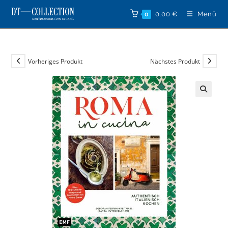
Zum
0,00
€
Menü
0
Inhalt
springen
Vorheriges Produkt
Nächstes Produkt
🔍