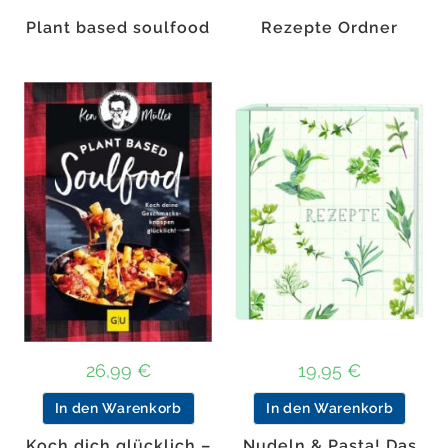
Plant based soulfood
Rezepte Ordner
26,99
€
19,95
€
In den Warenkorb
In den Warenkorb
Koch dich glücklich –
Nudeln & Pasta! Das