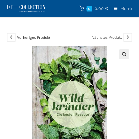
Zum
0,00
€
Menü
0
Inhalt
springen
Vorheriges Produkt
Nächstes Produkt
🔍