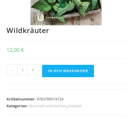
Wildkräuter
12,00
€
Wildkräuter
-
+
IN DEN WARENKORB
Menge
Artikelnummer:
9783799519724
Kategorien:
Gourmet und Kochen
,
Kräuter