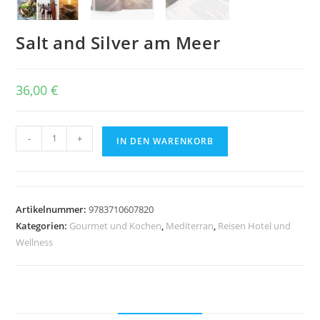
Salt and Silver am Meer
36,00
€
Salt
-
+
IN DEN WARENKORB
and
Silver
am
Meer
Artikelnummer:
9783710607820
Menge
Kategorien:
Gourmet und Kochen
,
Mediterran
,
Reisen Hotel und
Wellness