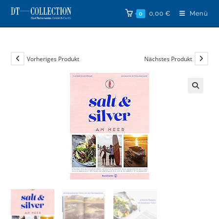
Zum
0,00
€
Menü
0
Inhalt
springen
Vorheriges Produkt
Nächstes Produkt
🔍