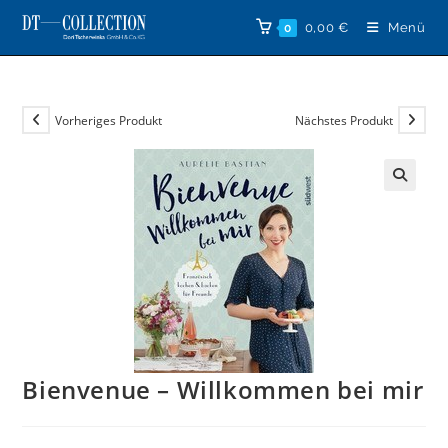
Zum
0,00
€
Menü
0
Inhalt
springen
Vorheriges Produkt
Nächstes Produkt
🔍
Bienvenue – Willkommen bei mir