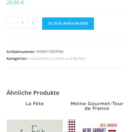
20,00
€
Bienvenue
-
+
IN DEN WARENKORB
-
Willkommen
bei
mir
Artikelnummer:
9783517097930
Menge
Kategorien:
Französisch
,
Kochen und Backen
Ähnliche Produkte
La Fête
Meine Gourmet-Tour
de France