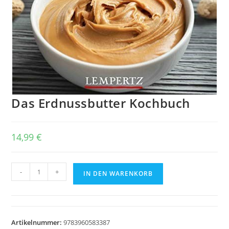
Das Erdnussbutter Kochbuch
14,99
€
Das
-
+
IN DEN WARENKORB
Erdnussbutter
Kochbuch
Menge
Artikelnummer:
9783960583387