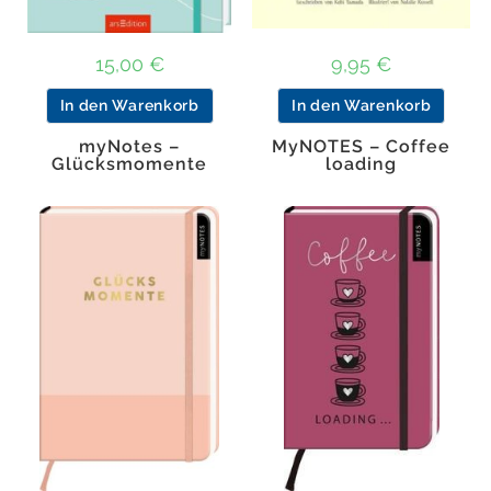
15,00
€
9,95
€
In den Warenkorb
In den Warenkorb
myNotes –
MyNOTES – Coffee
Glücksmomente
loading