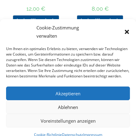
12,00
€
8,00
€
In den Warenkorb
In den Warenkorb
Cookie-Zustimmung
verwalten
Um Ihnen ein optimales Erlebnis zu bieten, verwenden wir Technologien
Nach Preis filtern
wie Cookies, um Geräteinformationen zu speichern bzw. darauf
zuzugreifen. Wenn Sie diesen Technologien zustimmen, können wir
Daten wie das Surfverhalten oder eindeutige IDs auf dieser Website
Kategorie
verarbeiten. Wenn Sie Ihre Zustimmung nicht erteilen oder zurückziehen,
auswählen
können bestimmte Merkmale und Funktionen beeinträchtigt werden.
Akzeptieren
Impressum
Datenschutz
Haftungsausschluss
Ablehnen
Cookie-Richtlinie (EU)
Voreinstellungen anzeigen
Copyright 2023 - DT COLLECTION
Cookie-Richtlinie
Datenschutz
Impressum