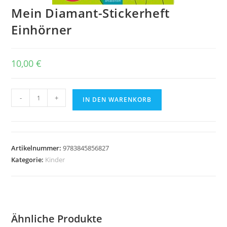
Mein Diamant-Stickerheft
Einhörner
10,00
€
Mein
-
+
IN DEN WARENKORB
Diamant-
Stickerheft
Einhörner
Menge
Artikelnummer:
9783845856827
Kategorie:
Kinder
Ähnliche Produkte