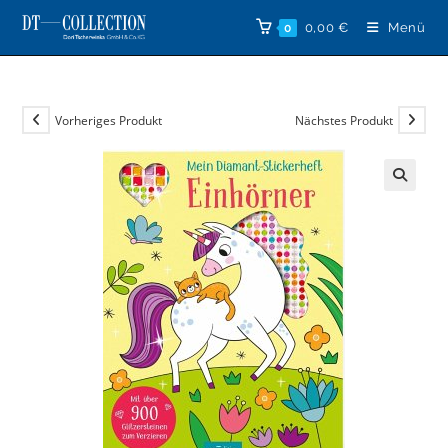
Zum
0,00
€
Menü
0
Inhalt
springen
Vorheriges Produkt
Nächstes Produkt
🔍