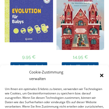
9,95
€
14,95
€
In den Warenkorb
In den Warenkorb
Cookie-Zustimmung
verwalten
Um Ihnen ein optimales Erlebnis zu bieten, verwenden wir Technologien
Nach Preis filtern
wie Cookies, um Geräteinformationen zu speichern bzw. darauf
zuzugreifen. Wenn Sie diesen Technologien zustimmen, können wir
Daten wie das Surfverhalten oder eindeutige IDs auf dieser Website
Kategorie
verarbeiten. Wenn Sie Ihre Zustimmung nicht erteilen oder zurückziehen,