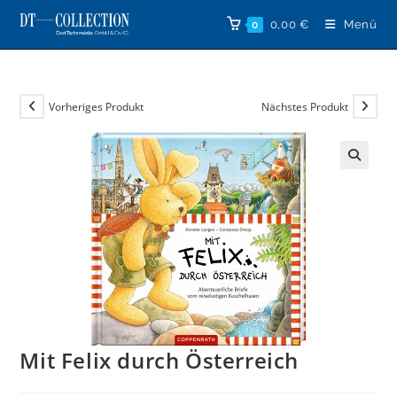
Zum
0,00
€
Menü
0
Inhalt
springen
Vorheriges Produkt
Nächstes Produkt
🔍
Mit Felix durch Österreich