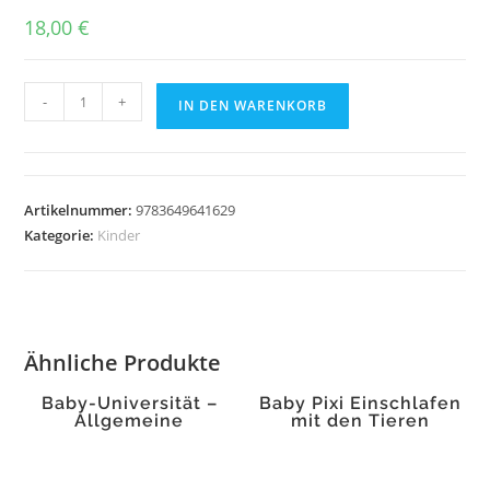
18,00
€
Mit
-
+
IN DEN WARENKORB
Felix
durch
Österreich
Menge
Artikelnummer:
9783649641629
Kategorie:
Kinder
Ähnliche Produkte
Baby-Universität –
Baby Pixi Einschlafen
Allgemeine
mit den Tieren
Relativitätstheorie für
Babys