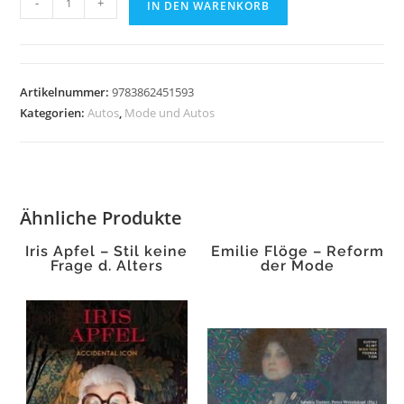
-
+
IN DEN WARENKORB
Cabrio-
Klassiker
Menge
Artikelnummer:
9783862451593
Kategorien:
Autos
,
Mode und Autos
Ähnliche Produkte
Iris Apfel – Stil keine
Emilie Flöge – Reform
Frage d. Alters
der Mode