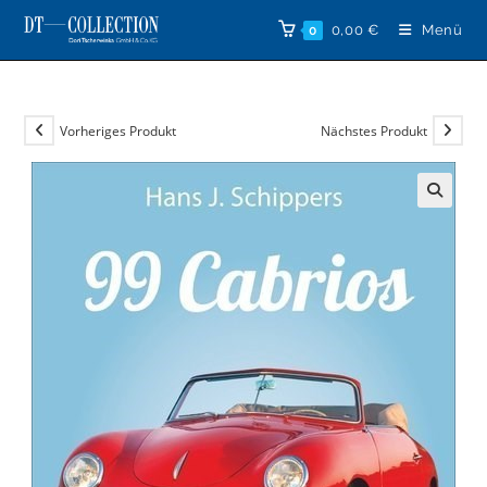
Zum
0,00
€
Menü
0
Inhalt
springen
Vorheriges Produkt
Nächstes Produkt
🔍