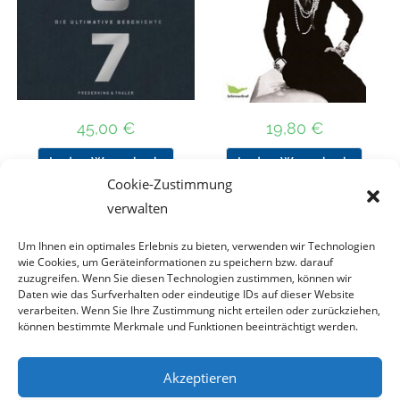
45,00
€
19,80
€
In den Warenkorb
In den Warenkorb
Cookie-Zustimmung
verwalten
Um Ihnen ein optimales Erlebnis zu bieten, verwenden wir Technologien
Nach Preis filtern
wie Cookies, um Geräteinformationen zu speichern bzw. darauf
zuzugreifen. Wenn Sie diesen Technologien zustimmen, können wir
Daten wie das Surfverhalten oder eindeutige IDs auf dieser Website
Kategorie
verarbeiten. Wenn Sie Ihre Zustimmung nicht erteilen oder zurückziehen,
auswählen
können bestimmte Merkmale und Funktionen beeinträchtigt werden.
Akzeptieren