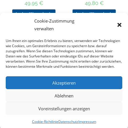
49,95
€
49,80
€
In den Warenkorb
In den Warenkorb
Cookie-Zustimmung
verwalten
Um Ihnen ein optimales Erlebnis zu bieten, verwenden wir Technologien
Nach Preis filtern
wie Cookies, um Geräteinformationen zu speichern bzw. darauf
zuzugreifen. Wenn Sie diesen Technologien zustimmen, können wir
Daten wie das Surfverhalten oder eindeutige IDs auf dieser Website
Kategorie
verarbeiten. Wenn Sie Ihre Zustimmung nicht erteilen oder zurückziehen,
auswählen
können bestimmte Merkmale und Funktionen beeinträchtigt werden.
Akzeptieren
Impressum
Datenschutz
Haftungsausschluss
Ablehnen
Cookie-Richtlinie (EU)
Voreinstellungen anzeigen
Copyright 2023 - DT COLLECTION
Cookie-Richtlinie
Datenschutz
Impressum