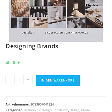
Designing Brands
40,00
€
Designing
-
+
IN DEN WARENKORB
Brands
Menge
Artikelnummer:
9783967041224
Kategorien:
Architektur Design und Kunst
,
Design
,
Mode