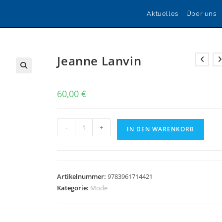
Aktuelles
Über uns
Jeanne Lanvin
🔍
60,00
€
Jeanne
-
+
IN DEN WARENKORB
Lanvin
Menge
Artikelnummer:
9783961714421
Kategorie:
Mode