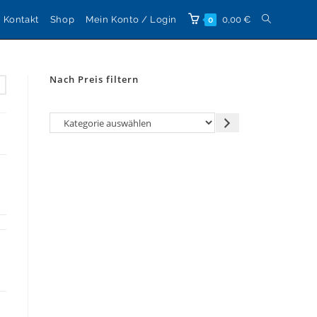
Website-
Kontakt
Shop
Mein Konto / Login
0,00
€
0
Suche
Nach Preis filtern
umschalten
Kategorie
auswählen