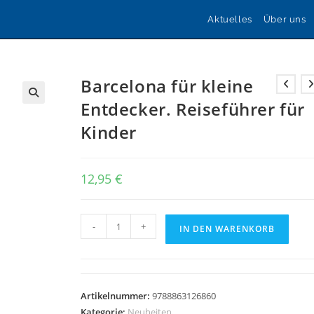
Aktuelles
Über uns
Barcelona für kleine
Entdecker. Reiseführer für
🔍
Kinder
12,95
€
Barcelona
-
+
IN DEN WARENKORB
für
kleine
Entdecker.
Reiseführer
Artikelnummer:
9788863126860
für
Kategorie:
Neuheiten