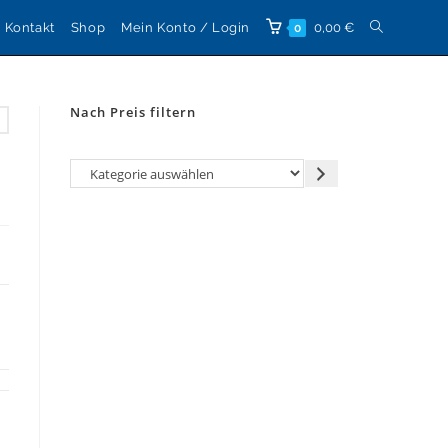
Website-
Kontakt
Shop
Mein Konto / Login
0,00
€
0
Suche
Nach Preis filtern
umschalten
Kategorie
auswählen