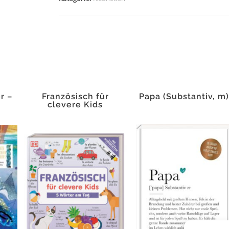
Kinder
Menge
r –
Französisch für
Papa (Substantiv, m
clevere Kids