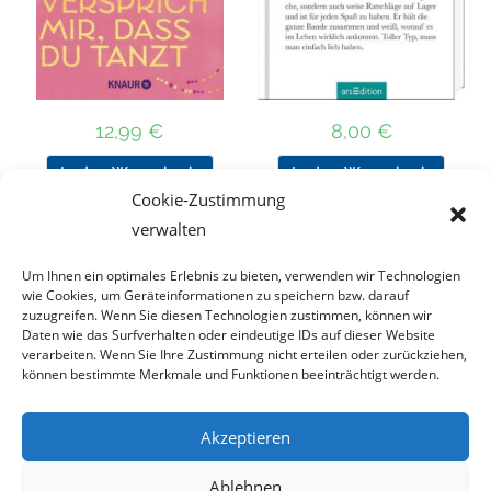
12,99
€
8,00
€
In den Warenkorb
In den Warenkorb
Cookie-Zustimmung
verwalten
Um Ihnen ein optimales Erlebnis zu bieten, verwenden wir Technologien
Nach Preis filtern
wie Cookies, um Geräteinformationen zu speichern bzw. darauf
zuzugreifen. Wenn Sie diesen Technologien zustimmen, können wir
Daten wie das Surfverhalten oder eindeutige IDs auf dieser Website
Kategorie
verarbeiten. Wenn Sie Ihre Zustimmung nicht erteilen oder zurückziehen,
auswählen
können bestimmte Merkmale und Funktionen beeinträchtigt werden.
Akzeptieren
Impressum
Datenschutz
Haftungsausschluss
Ablehnen