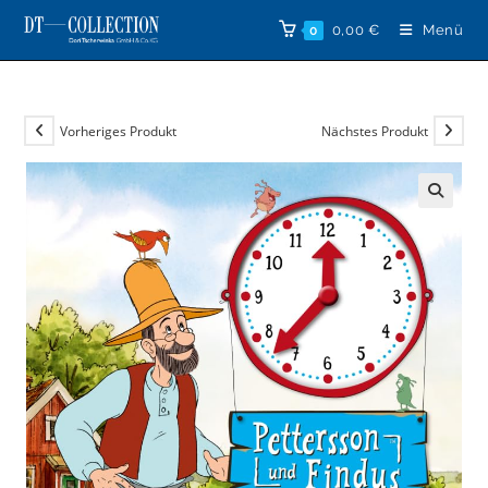
Zum
0,00
€
Menü
0
Inhalt
springen
Vorheriges Produkt
Nächstes Produkt
🔍