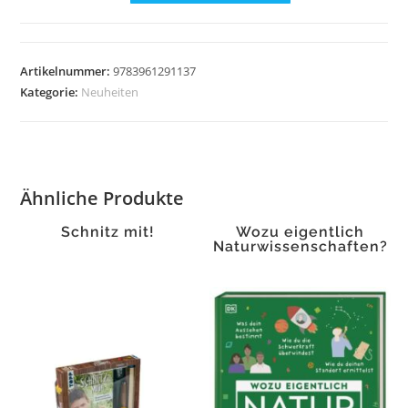
Findus
-
Uhrenbuch
Artikelnummer:
9783961291137
Menge
Kategorie:
Neuheiten
Ähnliche Produkte
Schnitz mit!
Wozu eigentlich
Naturwissenschaften?