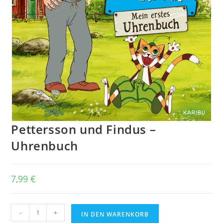
Pettersson und Findus –
Uhrenbuch
7,99
€
Pettersson
-
+
IN DEN WARENKORB
und