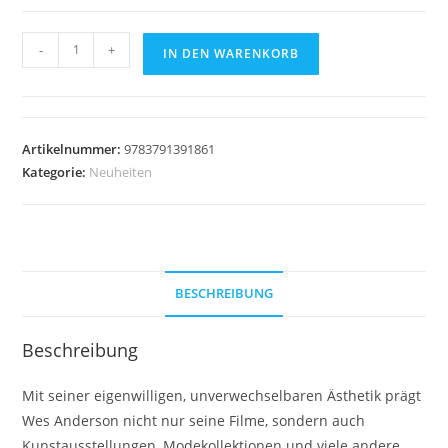
Shoot
-
+
IN DEN WARENKORB
Like
Wes
Menge
Artikelnummer:
9783791391861
Kategorie:
Neuheiten
BESCHREIBUNG
Beschreibung
Mit seiner eigenwilligen, unverwechselbaren Ästhetik prägt
Wes Anderson nicht nur seine Filme, sondern auch
Kunstausstellungen, Modekollektionen und viele andere