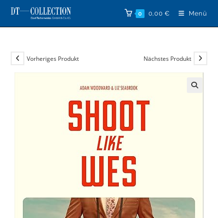
Zum
0,00
€
Menü
0
Inhalt
springen
Vorheriges Produkt
Nächstes Produkt
🔍