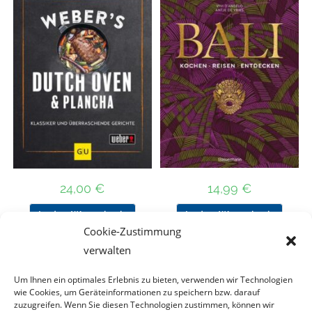
24,00
€
14,99
€
In den Warenkorb
In den Warenkorb
Cookie-Zustimmung
verwalten
Um Ihnen ein optimales Erlebnis zu bieten, verwenden wir Technologien
Nach Preis filtern
wie Cookies, um Geräteinformationen zu speichern bzw. darauf
zuzugreifen. Wenn Sie diesen Technologien zustimmen, können wir