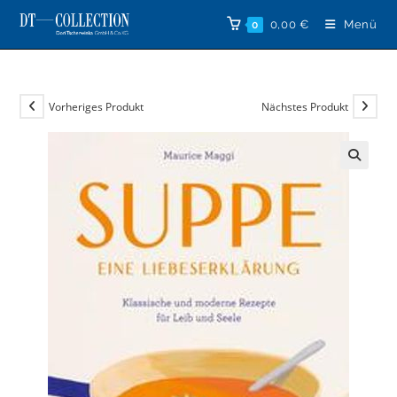
Zum
0,00
€
Menü
0
Inhalt
springen
Vorheriges Produkt
Nächstes Produkt
🔍