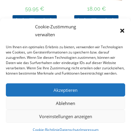
59,95
€
18,00
€
In den Warenkorb
In den Warenkorb
Cookie-Zustimmung
verwalten
Um Ihnen ein optimales Erlebnis zu bieten, verwenden wir Technologien
Nach Preis filtern
wie Cookies, um Geräteinformationen zu speichern bzw. darauf
zuzugreifen. Wenn Sie diesen Technologien zustimmen, können wir
Daten wie das Surfverhalten oder eindeutige IDs auf dieser Website
Kategorie
verarbeiten. Wenn Sie Ihre Zustimmung nicht erteilen oder zurückziehen,
auswählen
können bestimmte Merkmale und Funktionen beeinträchtigt werden.
Akzeptieren
Impressum
Datenschutz
Haftungsausschluss
Ablehnen
Cookie-Richtlinie (EU)
Voreinstellungen anzeigen
Copyright 2023 - DT COLLECTION
Cookie-Richtlinie
Datenschutz
Impressum