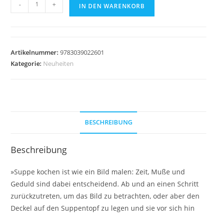
Suppe
-
+
IN DEN WARENKORB
–
eine
Liebeserklärung
Menge
Artikelnummer:
9783039022601
Kategorie:
Neuheiten
BESCHREIBUNG
Beschreibung
»Suppe kochen ist wie ein Bild malen: Zeit, Muße und
Geduld sind dabei entscheidend. Ab und an einen Schritt
zurückzutreten, um das Bild zu betrachten, oder aber den
Deckel auf den Suppentopf zu legen und sie vor sich hin