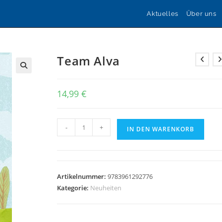
Aktuelles
Über uns
Team Alva
🔍
14,99
€
Team
-
+
IN DEN WARENKORB
Alva
Menge
Artikelnummer:
9783961292776
Kategorie:
Neuheiten