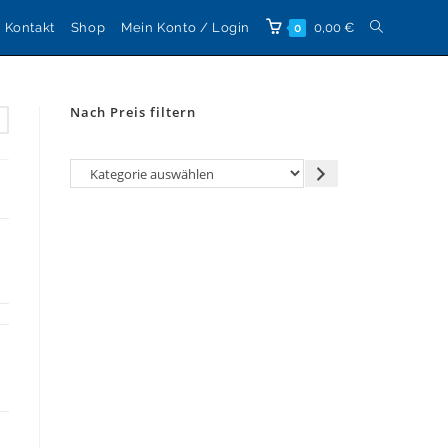
Website-
Kontakt
Shop
Mein Konto / Login
0,00
€
0
Suche
Nach Preis filtern
umschalten
Kategorie
auswählen