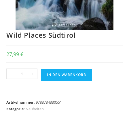
Wild Places Südtirol
27,99
€
Wild
-
+
IN DEN WARENKORB
Places
Südtirol
Menge
Artikelnummer:
9783734330551
Kategorie:
Neuheiten