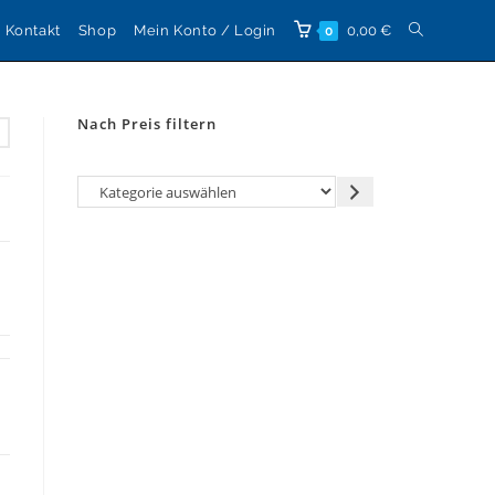
Website-
Kontakt
Shop
Mein Konto / Login
0,00
€
0
Suche
Nach Preis filtern
umschalten
Kategorie
auswählen