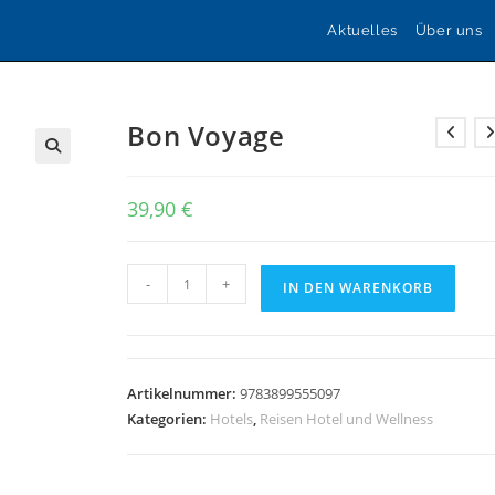
Aktuelles
Über uns
Bon Voyage
🔍
39,90
€
Bon
-
+
IN DEN WARENKORB
Voyage
Menge
Artikelnummer:
9783899555097
Kategorien:
Hotels
,
Reisen Hotel und Wellness