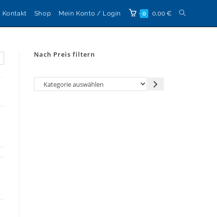
Website-
Kontakt
Shop
Mein Konto / Login
0,00
€
0
Suche
Nach Preis filtern
umschalten
Kategorie
auswählen