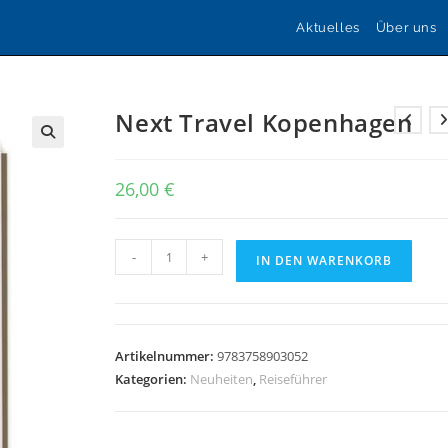
Aktuelles
Über uns
Next Travel Kopenhagen
🔍
26,00
€
Next
-
+
IN DEN WARENKORB
Travel
Kopenhagen
Menge
Artikelnummer:
9783758903052
Kategorien:
Neuheiten
,
Reiseführer