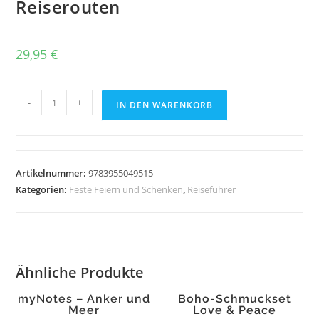
Reiserouten
29,95
€
Unterwegs
-
+
IN DEN WARENKORB
-
Legendäre
Reiserouten
Menge
Artikelnummer:
9783955049515
Kategorien:
Feste Feiern und Schenken
,
Reiseführer
Ähnliche Produkte
myNotes – Anker und
Boho-Schmuckset
Meer
Love & Peace