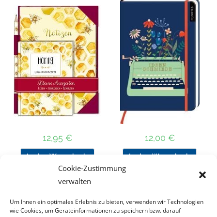
12,95
€
12,00
€
In den Warenkorb
In den Warenkorb
Cookie-Zustimmung
verwalten
Um Ihnen ein optimales Erlebnis zu bieten, verwenden wir Technologien
Nach Preis filtern
wie Cookies, um Geräteinformationen zu speichern bzw. darauf