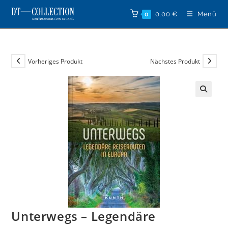
Zum
0,00
€
Menü
0
Inhalt
springen
Vorheriges Produkt
Nächstes Produkt
🔍
Unterwegs – Legendäre