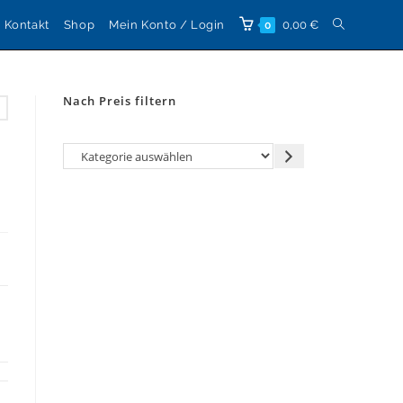
Website-
Kontakt
Shop
Mein Konto / Login
0,00
€
0
Suche
Nach Preis filtern
umschalten
Kategorie
auswählen