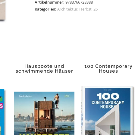
-
Artikelnummer:
9783766728388
Ästhetik,
Kategorien:
Architektur
,
Herbst '26
Gesundheit,
Wohlbefinden
Menge
Hausboote und
100 Contemporary
schwimmende Häuser
Houses