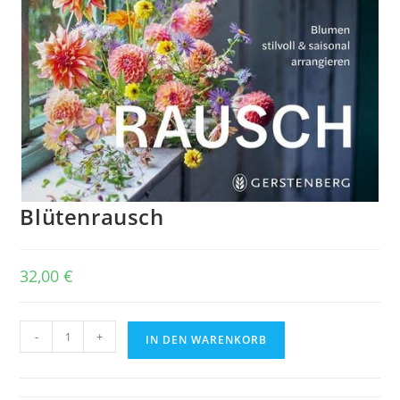
Blütenrausch
32,00
€
Blütenrausch
-
+
IN DEN WARENKORB
Menge