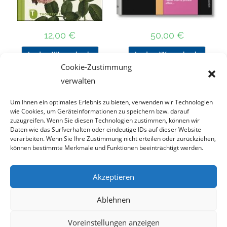
12,00
€
50,00
€
In den Warenkorb
In den Warenkorb
Cookie-Zustimmung
verwalten
Um Ihnen ein optimales Erlebnis zu bieten, verwenden wir Technologien
Nach Preis filtern
wie Cookies, um Geräteinformationen zu speichern bzw. darauf
zuzugreifen. Wenn Sie diesen Technologien zustimmen, können wir
Daten wie das Surfverhalten oder eindeutige IDs auf dieser Website
Kategorie
verarbeiten. Wenn Sie Ihre Zustimmung nicht erteilen oder zurückziehen,
auswählen
können bestimmte Merkmale und Funktionen beeinträchtigt werden.
Akzeptieren
Impressum
Datenschutz
Haftungsausschluss
Ablehnen
Cookie-Richtlinie (EU)
Voreinstellungen anzeigen
Copyright 2023 - DT COLLECTION