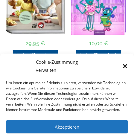
29,95
€
10,00
€
In den Warenkorb
In den Warenkorb
Cookie-Zustimmung
verwalten
Um Ihnen ein optimales Erlebnis zu bieten, verwenden wir Technologien
Nach Preis filtern
wie Cookies, um Geräteinformationen zu speichern bzw. darauf
zuzugreifen. Wenn Sie diesen Technologien zustimmen, können wir
Daten wie das Surfverhalten oder eindeutige IDs auf dieser Website
Kategorie
verarbeiten. Wenn Sie Ihre Zustimmung nicht erteilen oder zurückziehen,
auswählen
können bestimmte Merkmale und Funktionen beeinträchtigt werden.
Akzeptieren