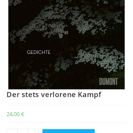
Der stets verlorene Kampf
24,00
€
Der