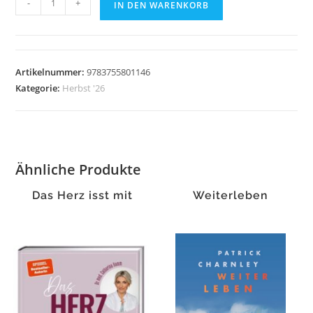
-
+
IN DEN WARENKORB
stets
verlorene
Kampf
Menge
Artikelnummer:
9783755801146
Kategorie:
Herbst '26
Ähnliche Produkte
Das Herz isst mit
Weiterleben