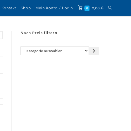
Website-
Kontakt
Shop
Mein Konto / Login
0,00
€
0
Suche
Nach Preis filtern
umschalten
Kategorie
auswählen