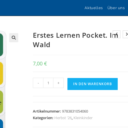
Aktuelles
Über uns
Erstes Lernen Pocket. Im
Wald
🔍
7,00
€
Erstes
-
+
IN DEN WARENKORB
Lernen
Pocket.
Im
Wald
Artikelnummer:
9783831054060
Menge
Kategorien:
Herbst '26
,
Kleinkinder