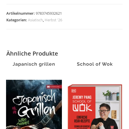
Landschaft,
Menschen
Artikelnummer:
9783745932621
&
Kategorien:
Asiatisch
,
Herbst '26
ein
Leben
mit
Ikigai
Ähnliche Produkte
Menge
Japanisch grillen
School of Wok