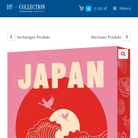
Zum
0,00
€
Menü
0
Inhalt
springen
Vorheriges Produkt
Nächstes Produkt
🔍