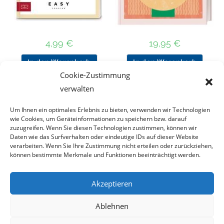
4,99
€
19,95
€
In den Warenkorb
In den Warenkorb
Cookie-Zustimmung
verwalten
Nach Preis filtern
Um Ihnen ein optimales Erlebnis zu bieten, verwenden wir Technologien
wie Cookies, um Geräteinformationen zu speichern bzw. darauf
zuzugreifen. Wenn Sie diesen Technologien zustimmen, können wir
Daten wie das Surfverhalten oder eindeutige IDs auf dieser Website
Kategorie
verarbeiten. Wenn Sie Ihre Zustimmung nicht erteilen oder zurückziehen,
auswählen
können bestimmte Merkmale und Funktionen beeinträchtigt werden.
Akzeptieren
Impressum
Datenschutz
Haftungsausschluss
Ablehnen
Cookie-Richtlinie (EU)