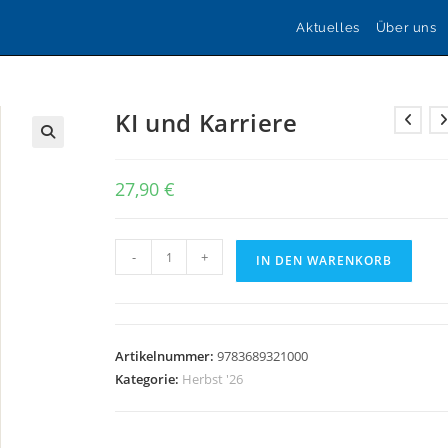
Aktuelles
Über uns
KI und Karriere
🔍
27,90
€
KI
-
+
IN DEN WARENKORB
und
Karriere
Menge
Artikelnummer:
9783689321000
Kategorie:
Herbst '26