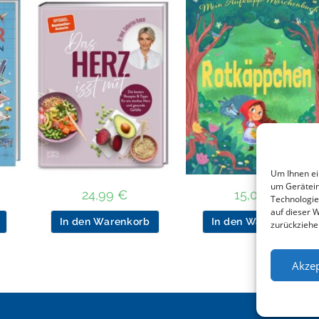
Um Ihnen ei
um Gerätein
24,99
€
15,00
€
Technologie
auf dieser 
In den Warenkorb
In den Warenkorb
zurückziehe
Akzep
Impre