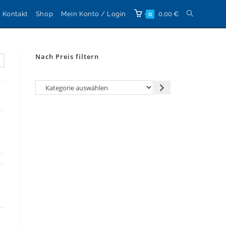
Website-
Kontakt
Shop
Mein Konto / Login
0,00
€
0
Suche
Nach Preis filtern
umschalten
Kategorie
auswählen