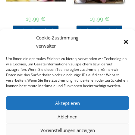
19,99
€
19,99
€
In den Warenkorb
In den Warenkorb
Cookie-Zustimmung
verwalten
Um Ihnen ein optimales Erlebnis zu bieten, verwenden wir Technologien
Nach Preis filtern
wie Cookies, um Geräteinformationen zu speichern bzw. darauf
zuzugreifen. Wenn Sie diesen Technologien zustimmen, können wir
Daten wie das Surfverhalten oder eindeutige IDs auf dieser Website
Kategorie
verarbeiten. Wenn Sie Ihre Zustimmung nicht erteilen oder zurückziehen,
auswählen
können bestimmte Merkmale und Funktionen beeinträchtigt werden.
Akzeptieren
Impressum
Datenschutz
Haftungsausschluss
Ablehnen
Cookie-Richtlinie (EU)
Voreinstellungen anzeigen
Copyright 2023 - DT COLLECTION