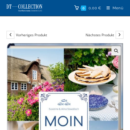
Zum
0,00
€
Menü
0
Inhalt
springen
Vorheriges Produkt
Nächstes Produkt
🔍