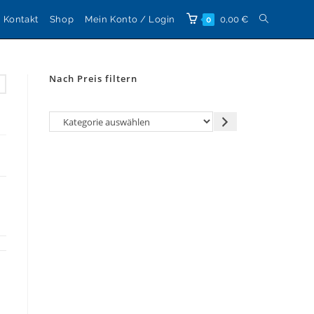
Website-
Kontakt
Shop
Mein Konto / Login
0,00
€
0
Suche
Nach Preis filtern
umschalten
Kategorie
auswählen