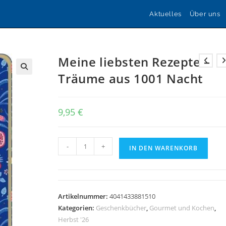
Aktuelles
Über uns
Meine liebsten Rezepte –
Träume aus 1001 Nacht
🔍
9,95
€
Meine
-
+
IN DEN WARENKORB
liebsten
Rezepte
-
Träume
Artikelnummer:
4041433881510
aus
Kategorien:
Geschenkbücher
,
Gourmet und Kochen
,
1001
Herbst '26