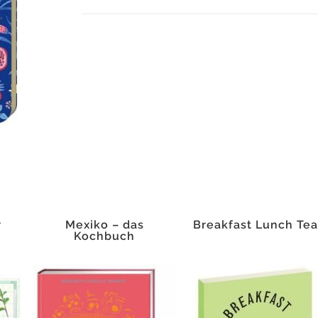
Nacht
Menge
r
Mexiko – das
Breakfast Lunch Te
Kochbuch