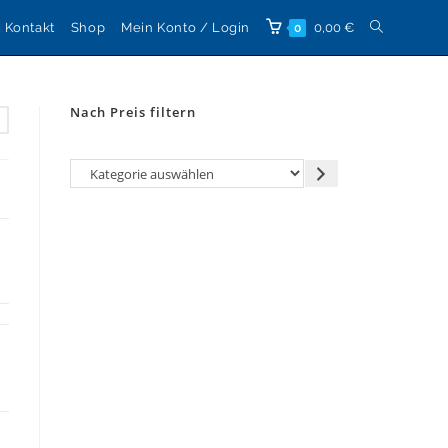
Website-
Kontakt
Shop
Mein Konto / Login
0,00
€
0
Suche
Nach Preis filtern
umschalten
Kategorie
auswählen