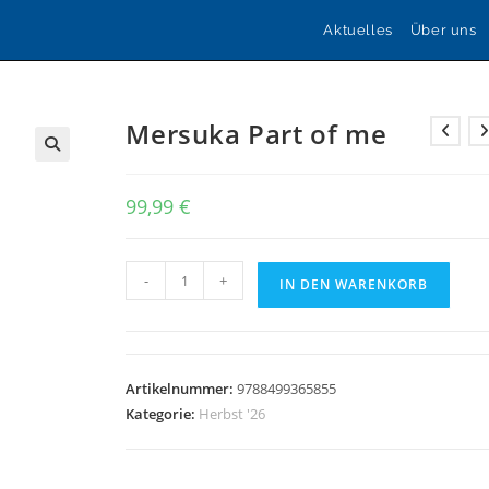
Aktuelles
Über uns
Mersuka Part of me
🔍
99,99
€
Mersuka
-
+
IN DEN WARENKORB
Part
of
me
Menge
Artikelnummer:
9788499365855
Kategorie:
Herbst '26