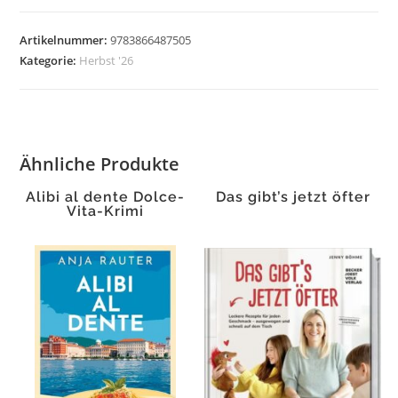
Ceylon
Menge
Artikelnummer:
9783866487505
Kategorie:
Herbst '26
Ähnliche Produkte
Alibi al dente Dolce-
Das gibt’s jetzt öfter
Vita-Krimi