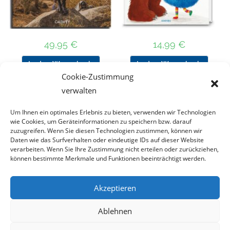
49,95
€
14,99
€
In den Warenkorb
In den Warenkorb
Cookie-Zustimmung
verwalten
Um Ihnen ein optimales Erlebnis zu bieten, verwenden wir Technologien
Nach Preis filtern
wie Cookies, um Geräteinformationen zu speichern bzw. darauf
zuzugreifen. Wenn Sie diesen Technologien zustimmen, können wir
Daten wie das Surfverhalten oder eindeutige IDs auf dieser Website
Kategorie
verarbeiten. Wenn Sie Ihre Zustimmung nicht erteilen oder zurückziehen,
auswählen
können bestimmte Merkmale und Funktionen beeinträchtigt werden.
Akzeptieren
Impressum
Datenschutz
Haftungsausschluss
Ablehnen
Cookie-Richtlinie (EU)