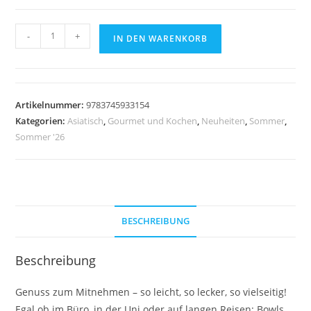
Genussmomente:
-
+
IN DEN WARENKORB
Buddha
Bowls
to
go
Artikelnummer:
9783745933154
Menge
Kategorien:
Asiatisch
,
Gourmet und Kochen
,
Neuheiten
,
Sommer
,
Sommer '26
BESCHREIBUNG
Beschreibung
Genuss zum Mitnehmen – so leicht, so lecker, so vielseitig!
Egal ob im Büro, in der Uni oder auf langen Reisen: Bowls