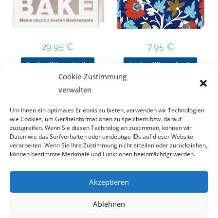
29,95
€
7,95
€
In den Warenkorb
In den Warenkorb
Cookie-Zustimmung
verwalten
Um Ihnen ein optimales Erlebnis zu bieten, verwenden wir Technologien
Nach Preis filtern
wie Cookies, um Geräteinformationen zu speichern bzw. darauf
zuzugreifen. Wenn Sie diesen Technologien zustimmen, können wir
Daten wie das Surfverhalten oder eindeutige IDs auf dieser Website
Kategorie
verarbeiten. Wenn Sie Ihre Zustimmung nicht erteilen oder zurückziehen,
auswählen
können bestimmte Merkmale und Funktionen beeinträchtigt werden.
Akzeptieren
Impressum
Datenschutz
Haftungsausschluss
Ablehnen
Cookie-Richtlinie (EU)