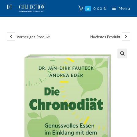
Zum
0,00
€
Menü
0
Inhalt
springen
Vorheriges Produkt
Nächstes Produkt
🔍