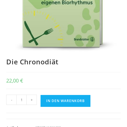
Die Chronodiät
22,00
€
Die
-
+
IN DEN WARENKORB
Chronodiät
Menge