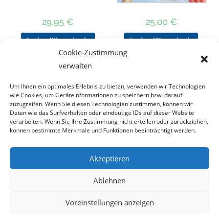
29,95
€
25,00
€
In den Warenkorb
In den Warenkorb
Cookie-Zustimmung
verwalten
Um Ihnen ein optimales Erlebnis zu bieten, verwenden wir Technologien
Nach Preis filtern
wie Cookies, um Geräteinformationen zu speichern bzw. darauf
zuzugreifen. Wenn Sie diesen Technologien zustimmen, können wir
Daten wie das Surfverhalten oder eindeutige IDs auf dieser Website
Kategorie
verarbeiten. Wenn Sie Ihre Zustimmung nicht erteilen oder zurückziehen,
auswählen
können bestimmte Merkmale und Funktionen beeinträchtigt werden.
Akzeptieren
Impressum
Datenschutz
Haftungsausschluss
Ablehnen
Cookie-Richtlinie (EU)
Voreinstellungen anzeigen
Copyright 2023 - DT COLLECTION