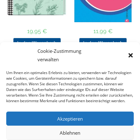
19,95
€
11,99
€
In den Warenkorb
In den Warenkorb
Cookie-Zustimmung
verwalten
Nach Preis filtern
Um Ihnen ein optimales Erlebnis zu bieten, verwenden wir Technologien
wie Cookies, um Geräteinformationen zu speichern bzw. darauf
zuzugreifen. Wenn Sie diesen Technologien zustimmen, können wir
Daten wie das Surfverhalten oder eindeutige IDs auf dieser Website
Kategorie
verarbeiten. Wenn Sie Ihre Zustimmung nicht erteilen oder zurückziehen,
auswählen
können bestimmte Merkmale und Funktionen beeinträchtigt werden.
Akzeptieren
Impressum
Datenschutz
Haftungsausschluss
Ablehnen
Cookie-Richtlinie (EU)