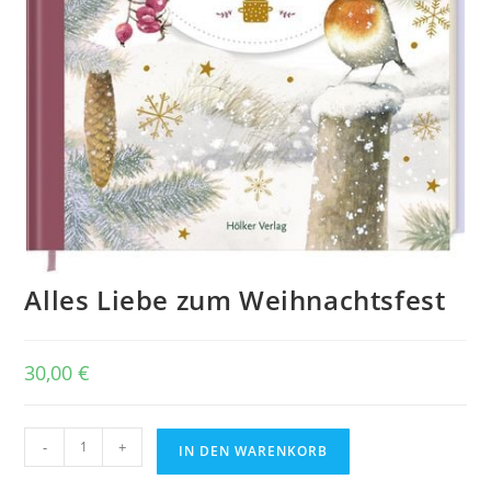
Alles Liebe zum Weihnachtsfest
30,00
€
Alles
-
+
IN DEN WARENKORB
Liebe