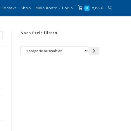
Website-
Kontakt
Shop
Mein Konto / Login
0,00
€
0
Suche
Nach Preis filtern
umschalten
Kategorie
auswählen