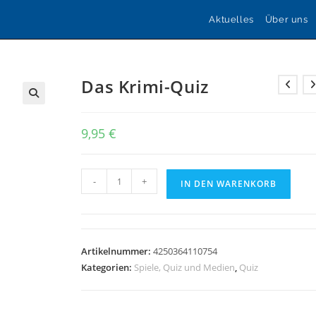
Aktuelles
Über uns
Das Krimi-Quiz
🔍
9,95
€
Das
-
+
IN DEN WARENKORB
Krimi-
Quiz
Menge
Artikelnummer:
4250364110754
Kategorien:
Spiele, Quiz und Medien
,
Quiz