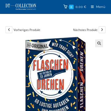
Zum
0,00
€
Menü
0
Inhalt
springen
Vorheriges Produkt
Nächstes Produkt
🔍