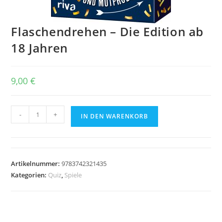
Flaschendrehen – Die Edition ab
18 Jahren
9,00
€
Flaschendrehen
-
+
IN DEN WARENKORB
-
Die
Edition
ab
Artikelnummer:
9783742321435
18
Kategorien:
Quiz
,
Spiele
Jahren
Menge