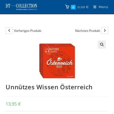
Zum
0,00
€
Menü
0
Inhalt
springen
Vorheriges Produkt
Nächstes Produkt
🔍
Unnützes Wissen Österreich
13,95
€