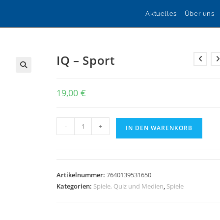
Aktuelles
Über uns
IQ – Sport
🔍
19,00
€
IQ
-
+
IN DEN WARENKORB
-
Sport
Menge
Artikelnummer:
7640139531650
Kategorien:
Spiele, Quiz und Medien
,
Spiele