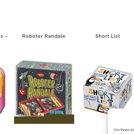
s –
Roboter Randale
Short List
Um Ihnen ei