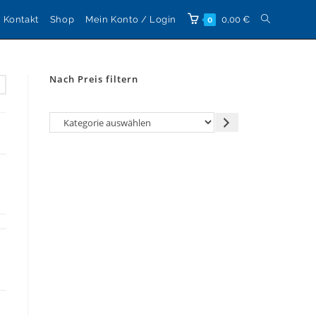
Website-
Kontakt
Shop
Mein Konto / Login
0,00
€
0
Suche
Nach Preis filtern
umschalten
Kategorie
auswählen