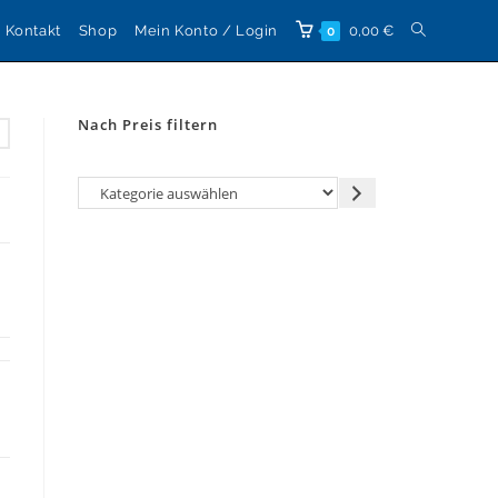
Website-
Kontakt
Shop
Mein Konto / Login
0,00
€
0
Suche
Nach Preis filtern
umschalten
Kategorie
auswählen