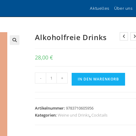
Aktuelles
Über uns
Alkoholfreie Drinks
🔍
28,00
€
Alkoholfreie
-
+
IN DEN WARENKORB
Drinks
Menge
Artikelnummer:
9783710605956
Kategorien:
Weine und Drinks
,
Cocktails