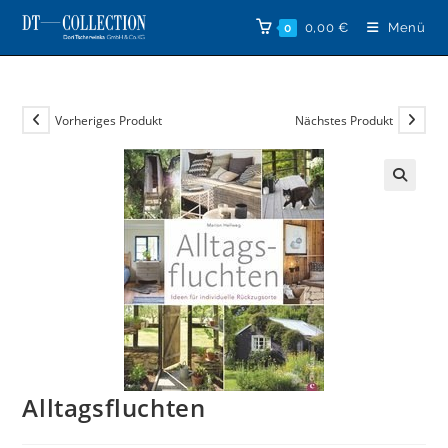
Zum
0,00
€
Menü
0
Inhalt
springen
Vorheriges Produkt
Nächstes Produkt
🔍
Alltagsfluchten