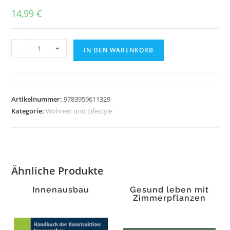
14,99
€
Alltagsfluchten
-
+
IN DEN WARENKORB
Menge
Artikelnummer:
9783959611329
Kategorie:
Wohnen und Lifestyle
Ähnliche Produkte
Innenausbau
Gesund leben mit
Zimmerpflanzen