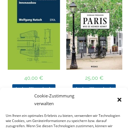
40,00
€
25,00
€
In den Warenkorb
In den Warenkorb
Cookie-Zustimmung
verwalten
Um Ihnen ein optimales Erlebnis zu bieten, verwenden wir Technologien
Nach Preis filtern
wie Cookies, um Geräteinformationen zu speichern bzw. darauf
zuzugreifen. Wenn Sie diesen Technologien zustimmen, können wir