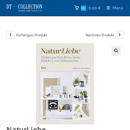
Zum
0,00
€
Menü
0
Inhalt
springen
Vorheriges Produkt
Nächstes Produkt
🔍
NaturLiebe