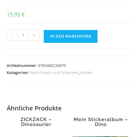
15,95
€
Der
-
+
IN DEN WARENKORB
kleine
Rabe
Socke:
Alles
Artikelnummer:
9783480236879
mutig!
Kategorien:
Feste Feiern und Schenken
,
Kinder
Menge
Ähnliche Produkte
ZICKZACK –
Mein Stickeralbum –
Dinosaurier
Dino