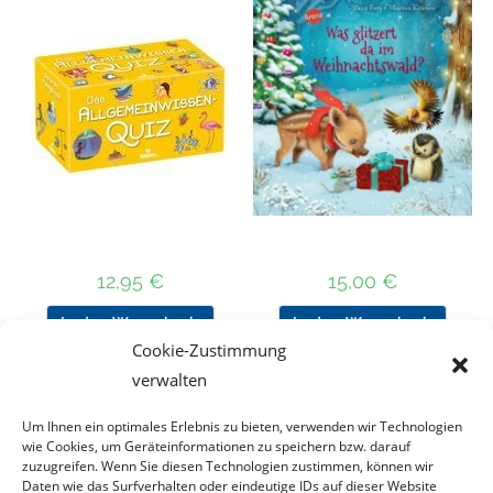
12,95
€
15,00
€
In den Warenkorb
In den Warenkorb
Cookie-Zustimmung
verwalten
Um Ihnen ein optimales Erlebnis zu bieten, verwenden wir Technologien
Nach Preis filtern
wie Cookies, um Geräteinformationen zu speichern bzw. darauf
zuzugreifen. Wenn Sie diesen Technologien zustimmen, können wir
Daten wie das Surfverhalten oder eindeutige IDs auf dieser Website
Kategorie