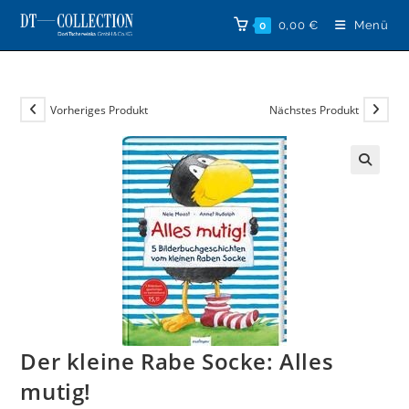
Zum
0,00
€
Menü
0
Inhalt
springen
Vorheriges Produkt
Nächstes Produkt
🔍
Der kleine Rabe Socke: Alles
mutig!