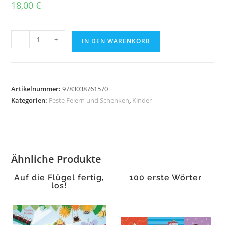
18,00
€
Iggy
-
+
IN DEN WARENKORB
Peck,
Architekt
Menge
Artikelnummer:
9783038761570
Kategorien:
Feste Feiern und Schenken
,
Kinder
Ähnliche Produkte
Auf die Flügel fertig,
100 erste Wörter
los!