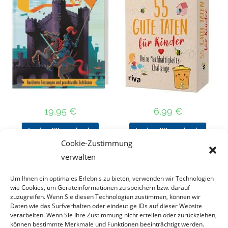
19,95
€
6,99
€
In den Warenkorb
In den Warenkorb
Cookie-Zustimmung
verwalten
Um Ihnen ein optimales Erlebnis zu bieten, verwenden wir Technologien
Nach Preis filtern
wie Cookies, um Geräteinformationen zu speichern bzw. darauf
zuzugreifen. Wenn Sie diesen Technologien zustimmen, können wir
Daten wie das Surfverhalten oder eindeutige IDs auf dieser Website
Kategorie
verarbeiten. Wenn Sie Ihre Zustimmung nicht erteilen oder zurückziehen,
auswählen
können bestimmte Merkmale und Funktionen beeinträchtigt werden.